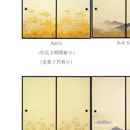
№６
№655
（巾広３間用有り）
（丈長７尺有り）