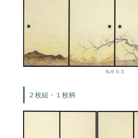
№６５３
２枚組・１枚柄