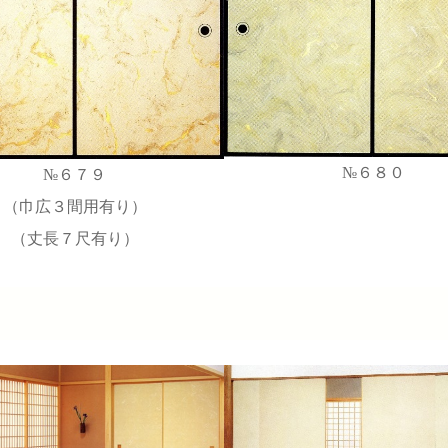
№６８０
№６７９
（巾広３間用有り）
（丈長７尺有り）