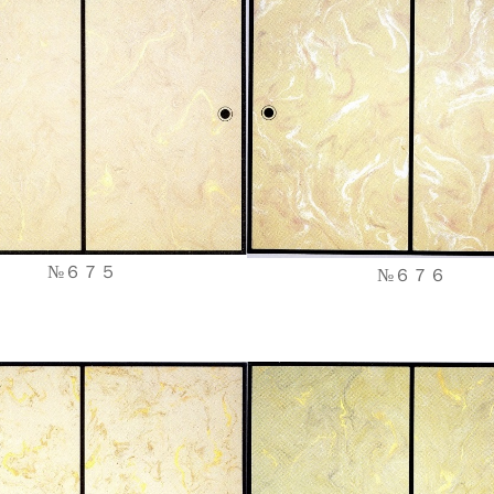
№６７５
№６７６