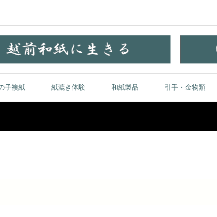
の子襖紙
紙漉き体験
和紙製品
引手・金物類