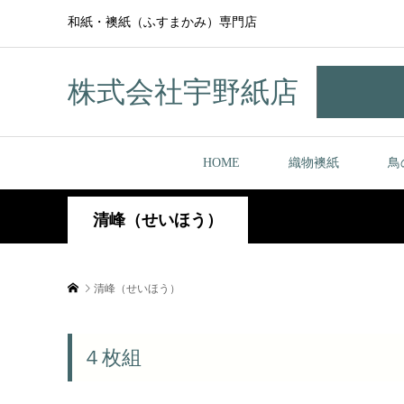
和紙・襖紙（ふすまかみ）専門店
株式会社宇野紙店
HOME
織物襖紙
鳥
清峰（せいほう）
清峰（せいほう）
４枚組