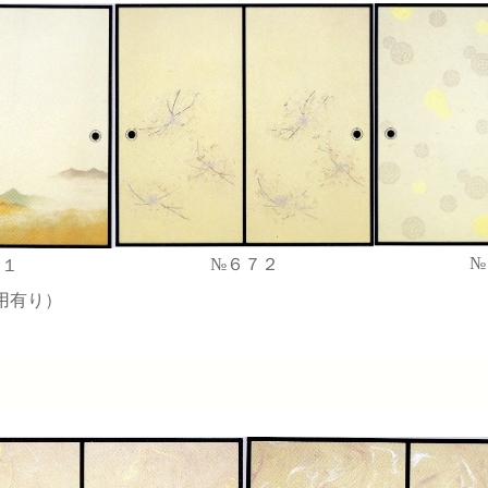
№
№６７２
７１
用有り）