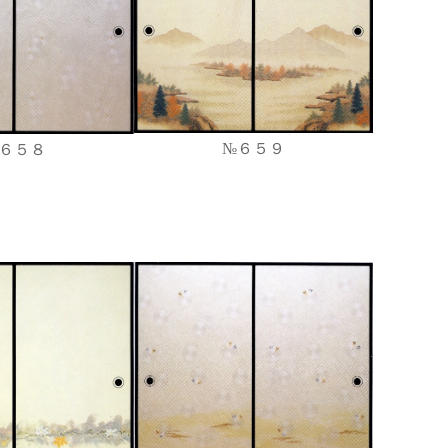
№６５９
６５８