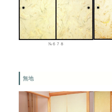
№６７８
無地