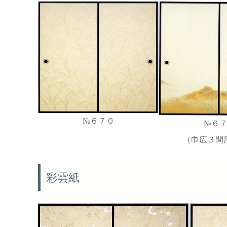
№６７０
№６
（巾広３間
彩雲紙