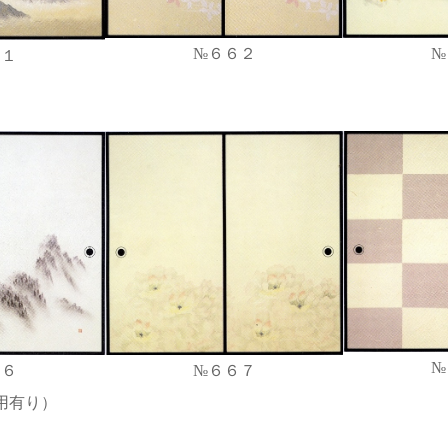
№６６２
№
６１
№
６６
№６６７
用有り）