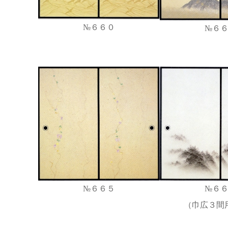
№６６０
№６
№６
№６６５
（巾広３間