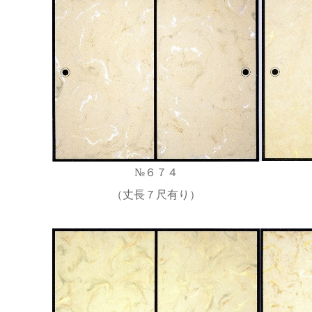
№６７４
（丈長７尺有り）