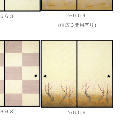
№６６４
６６３
（巾広３間用有り）
６６８
№６６９