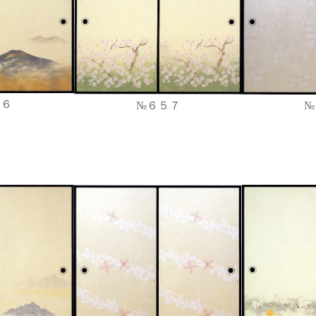
５６
№
№６５７